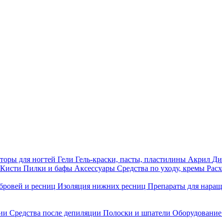
торы для ногтей
Гели
Гель-краски, пасты, пластилины
Акрил
Ди
Кисти
Пилки и бафы
Аксессуары
Средства по уходу, кремы
Рас
бровей и ресниц
Изоляция нижних ресниц
Препараты для нара
ции
Средства после депиляции
Полоски и шпатели
Оборудование