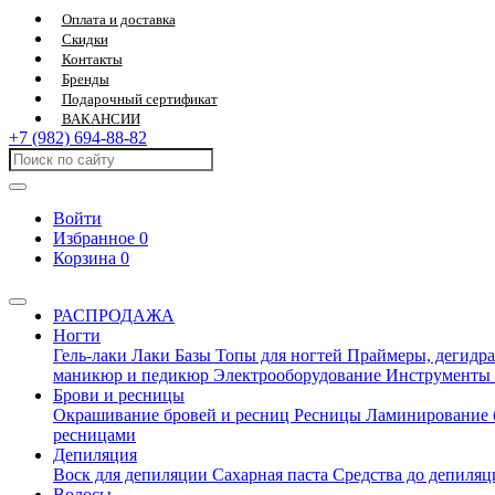
Оплата и доставка
Скидки
Контакты
Бренды
Подарочный сертификат
ВАКАНСИИ
+7 (982) 694-88-82
Войти
Избранное
0
Корзина
0
РАСПРОДАЖА
Ногти
Гель-лаки
Лаки
Базы
Топы для ногтей
Праймеры, дегидра
маникюр и педикюр
Электрооборудование
Инструменты
Брови и ресницы
Окрашивание бровей и ресниц
Ресницы
Ламинирование 
ресницами
Депиляция
Воск для депиляции
Сахарная паста
Средства до депиля
Волосы