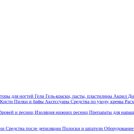
торы для ногтей
Гели
Гель-краски, пасты, пластилины
Акрил
Ди
Кисти
Пилки и бафы
Аксессуары
Средства по уходу, кремы
Рас
бровей и ресниц
Изоляция нижних ресниц
Препараты для нара
ции
Средства после депиляции
Полоски и шпатели
Оборудование