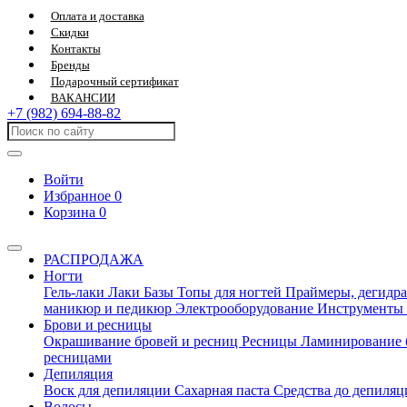
Оплата и доставка
Скидки
Контакты
Бренды
Подарочный сертификат
ВАКАНСИИ
+7 (982) 694-88-82
Войти
Избранное
0
Корзина
0
РАСПРОДАЖА
Ногти
Гель-лаки
Лаки
Базы
Топы для ногтей
Праймеры, дегидра
маникюр и педикюр
Электрооборудование
Инструменты
Брови и ресницы
Окрашивание бровей и ресниц
Ресницы
Ламинирование 
ресницами
Депиляция
Воск для депиляции
Сахарная паста
Средства до депиля
Волосы