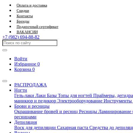
Оплата и доставка
Скидки
Контакты
Бренды
Подарочный сертификат
ВАКАНСИИ
+7 (982) 694-88-82
Войти
Избранное
0
Корзина
0
РАСПРОДАЖА
Ногти
Гель-лаки
Лаки
Базы
Топы для ногтей
Праймеры, дегидра
маникюр и педикюр
Электрооборудование
Инструменты
Брови и ресницы
Окрашивание бровей и ресниц
Ресницы
Ламинирование 
ресницами
Депиляция
Воск для депиляции
Сахарная паста
Средства до депиля
Волосы