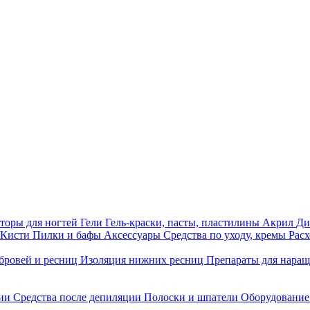
торы для ногтей
Гели
Гель-краски, пасты, пластилины
Акрил
Ди
Кисти
Пилки и бафы
Аксессуары
Средства по уходу, кремы
Рас
бровей и ресниц
Изоляция нижних ресниц
Препараты для нара
ции
Средства после депиляции
Полоски и шпатели
Оборудование