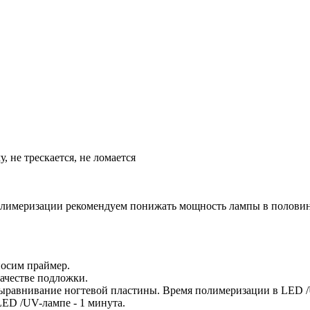
 не трескается, не ломается
полимеризации рекомендуем понижать мощность лампы в половин
носим праймер.
качестве подложки.
выравнивание ногтевой пластины. Время полимеризации в LED /
ED /UV-лампе - 1 минута.