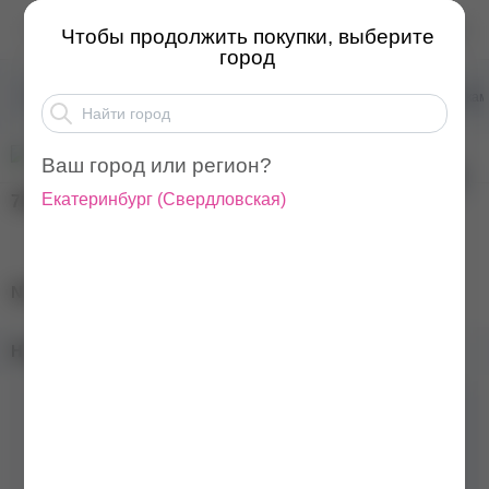
NARTIST Камуфлирующа...
Чтобы продолжить покупки, выберите
город
Товары для маникюра
Базы для ногтей
Базы ка
Ваш город или регион?
Екатеринбург
(
Свердловская
)
700
₽
NARTIST Камуфлирующая база Peach, 15 мл
Наличие в магазинах:
Бренд
NARTIST
Цвет
Оранжевый