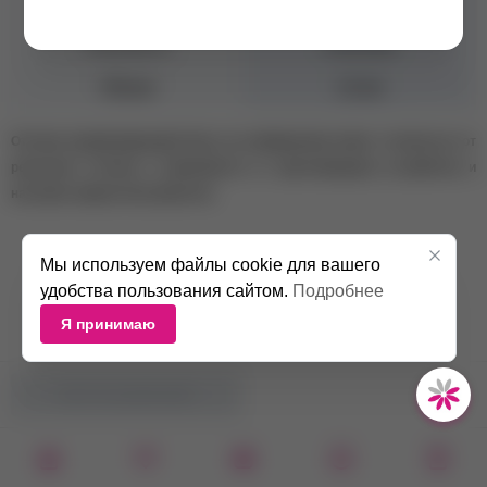
Консистенция
Средняя
Плотность
Плотные
Объем
12 мл
Оттенок камуфлирующей базы на изображении может отличаться от
реального оттенка в зависимости от цветопередачи устройства и
настроек экрана пользователя.
Мы используем файлы cookie для вашего
удобства пользования сайтом.
Подробнее
Я принимаю
НЕТ В НАЛИЧИИ