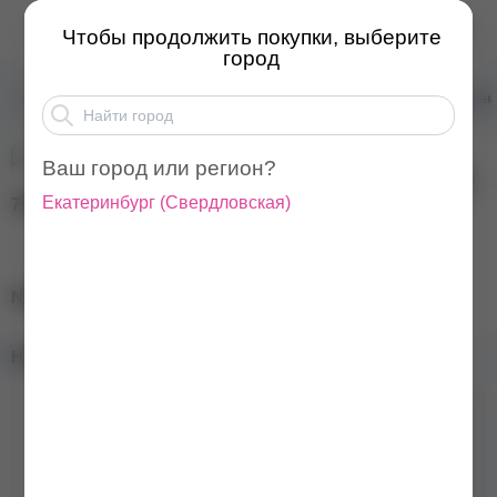
NARTIST Камуфлирующа...
Чтобы продолжить покупки, выберите
город
Товары для маникюра
Базы для ногтей
Базы ка
Ваш город или регион?
Екатеринбург
(
Свердловская
)
700
₽
NARTIST Камуфлирующая база Black, 12 мл
Наличие в магазинах:
Бренд
NARTIST
Цвет
Черный