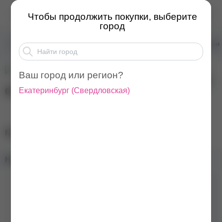
NARTIST Камуфлирующа...
Чтобы продолжить покупки, выберите
город
Товары для маникюра
Базы для ногтей
Базы ка
Ваш город или регион?
Екатеринбург
(
Свердловская
)
600
₽
NARTIST Камуфлирующая база Pastel, 12 мл
Наличие в магазинах:
Бренд
NARTIST
Цвет
Белый