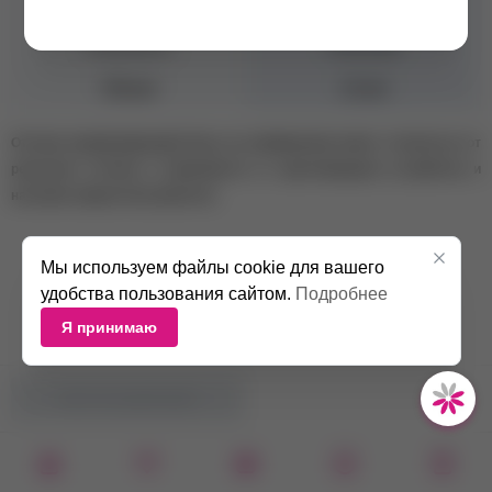
Консистенция
Средняя
Плотность
Плотные
Объем
12 мл
Оттенок камуфлирующей базы на изображении может отличаться от
реального оттенка в зависимости от цветопередачи устройства и
настроек экрана пользователя.
Мы используем файлы cookie для вашего
удобства пользования сайтом.
Подробнее
Я принимаю
НЕТ В НАЛИЧИИ