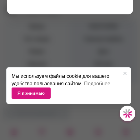
Екатеринбург пр. Академика Сахарова, 57
+7 (343) 271-88-84
Бренд
NOGTURNE
Тип товара
Сменные файлы
Форма
Диск
Абразив
240 грит
Мы используем файлы cookie для вашего
Диаметр
1,3 см
удобства пользования сайтом.
Подробнее
Я принимаю
НЕТ В НАЛИЧИИ