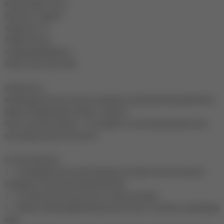
Консистенция: густая
Жесткость: средняя
Уровень ph: 4-5
Липкий слой: да
Самовыравниваемость:
Объем: 10мл, 15мл, 30мл
Особенности:
Рекомендуем наносить базу на подложку из прозрачной каучуковой базы.
Время полимеризации в лампе 1-3 минуты
При отсутствии аппарата – топ снимается так же механическим путем,
при помощи пилки 120-150 гритт
Способ нанесения:
1. На предварительно подготовленную ногтевую пластину нанесите
подложку из эластичной прозрачной базы.
2. Поставьте каплю в центре ногтя, ближе к кутикуле.
3. Мягким, плавным движением растяните базу от кутикулы к свободному
краю.