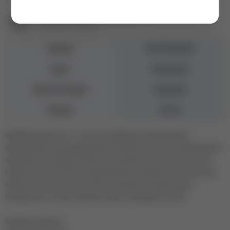
Екатеринбург ул. Первомайская, 72
+7 (343) 271-88-86
Бренд
Nail Republic
Цвет
Бежевый
Консистенция
Средняя
Объем
10 мл
Камуфлирующая база - это база и камуфляж в одном флаконе.
Предназначена для выравнивания ногтевой пластины и создания френч-
маникюра или педикюра. Может использоваться как самостоятельное
покрытие для уплотнения и выравнивания натуральных ногтей или как
базовое под неплотные оттенки гель-лаков для усиления цвета.
Натуральные оттенки позволяют скрыть все дефекты ногтей.
Ключевые свойства: