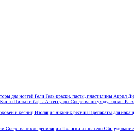
торы для ногтей
Гели
Гель-краски, пасты, пластилины
Акрил
Ди
Кисти
Пилки и бафы
Аксессуары
Средства по уходу, кремы
Рас
бровей и ресниц
Изоляция нижних ресниц
Препараты для нара
ции
Средства после депиляции
Полоски и шпатели
Оборудование