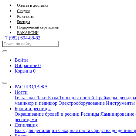
Оплата и доставка
Скидки
Контакты
Бренды
Подарочный сертификат
ВАКАНСИИ
+7 (982) 694-88-82
Войти
Избранное
0
Корзина
0
РАСПРОДАЖА
Ногти
Гель-лаки
Лаки
Базы
Топы для ногтей
Праймеры, дегидра
маникюр и педикюр
Электрооборудование
Инструменты
Брови и ресницы
Окрашивание бровей и ресниц
Ресницы
Ламинирование 
ресницами
Депиляция
Воск для депиляции
Сахарная паста
Средства до депиля
Волосы