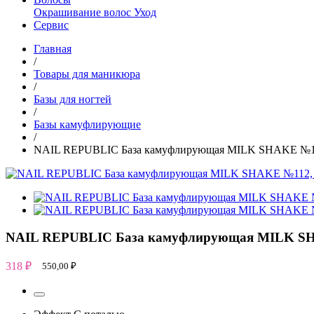
Окрашивание волос
Уход
Сервис
Главная
/
Товары для маникюра
/
Базы для ногтей
/
Базы камуфлирующие
/
NAIL REPUBLIC База камуфлирующая MILK SHAKE №11
NAIL REPUBLIC База камуфлирующая MILK SH
318
₽
550,00
₽