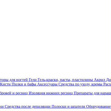
торы для ногтей
Гели
Гель-краски, пасты, пластилины
Акрил
Ди
Кисти
Пилки и бафы
Аксессуары
Средства по уходу, кремы
Рас
бровей и ресниц
Изоляция нижних ресниц
Препараты для нара
ции
Средства после депиляции
Полоски и шпатели
Оборудование