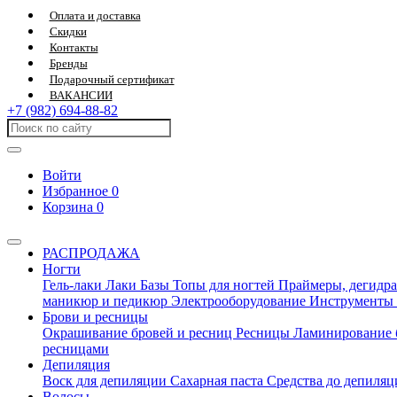
Оплата и доставка
Скидки
Контакты
Бренды
Подарочный сертификат
ВАКАНСИИ
+7 (982) 694-88-82
Войти
Избранное
0
Корзина
0
РАСПРОДАЖА
Ногти
Гель-лаки
Лаки
Базы
Топы для ногтей
Праймеры, дегидра
маникюр и педикюр
Электрооборудование
Инструменты
Брови и ресницы
Окрашивание бровей и ресниц
Ресницы
Ламинирование 
ресницами
Депиляция
Воск для депиляции
Сахарная паста
Средства до депиля
Волосы