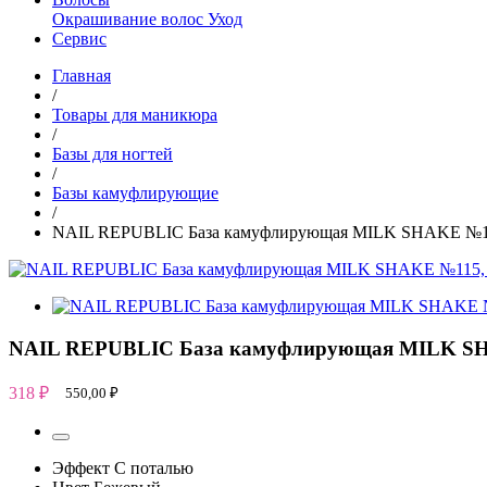
Окрашивание волос
Уход
Сервис
Главная
/
Товары для маникюра
/
Базы для ногтей
/
Базы камуфлирующие
/
NAIL REPUBLIC База камуфлирующая MILK SHAKE №11
NAIL REPUBLIC База камуфлирующая MILK SH
318
₽
550,00
₽
Эффект
С поталью