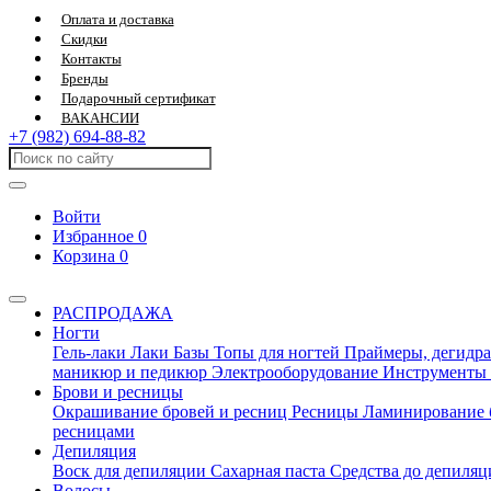
Оплата и доставка
Скидки
Контакты
Бренды
Подарочный сертификат
ВАКАНСИИ
+7 (982) 694-88-82
Войти
Избранное
0
Корзина
0
РАСПРОДАЖА
Ногти
Гель-лаки
Лаки
Базы
Топы для ногтей
Праймеры, дегидра
маникюр и педикюр
Электрооборудование
Инструменты
Брови и ресницы
Окрашивание бровей и ресниц
Ресницы
Ламинирование 
ресницами
Депиляция
Воск для депиляции
Сахарная паста
Средства до депиля
Волосы