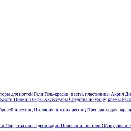
торы для ногтей
Гели
Гель-краски, пасты, пластилины
Акрил
Ди
Кисти
Пилки и бафы
Аксессуары
Средства по уходу, кремы
Рас
бровей и ресниц
Изоляция нижних ресниц
Препараты для нара
ции
Средства после депиляции
Полоски и шпатели
Оборудование