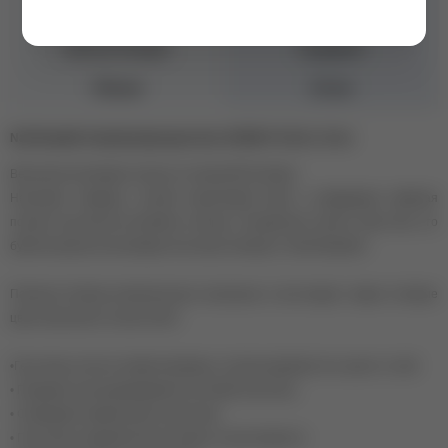
Цвет
Желтый
Консистенция
Средняя
Объем
10 мл
Nail Republic Камуфлирующая база SUNDAY №141, 10 мл
Весенняя коллекция спелых оттенков NR Sunday!
Неоновая лаванда, сочный коралловый риф и изумрудная майская
поляна под светом ласкового солнца и бездонного синего неба. Все это
буйство красок в коллекции гель-базы Sunday от Nail Republic!
Палитра Sunday исключительно актуальна: в нее входят самые топовые
цвета весеннего сезона 2022.
•Гель-базы плотно пигментированы, полная укрывистость уже в 1 слой.
• Подходят для выравнивания ногтевой пластины.
• Сокращают время работы мастера.
• Гель-базы средней консистенции, не растекаются.