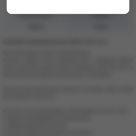
Цвет
Синий
Консистенция
Средняя
Объем
10 мл
Nail Republic Камуфлирующая база SUNDAY №143, 10 мл
Весенняя коллекция спелых оттенков NR Sunday!
Неоновая лаванда, сочный коралловый риф и изумрудная майская
поляна под светом ласкового солнца и бездонного синего неба. Все это
буйство красок в коллекции гель-базы Sunday от Nail Republic!
Палитра Sunday исключительно актуальна: в нее входят самые топовые
цвета весеннего сезона 2022.
•Гель-базы плотно пигментированы, полная укрывистость уже в 1 слой.
• Подходят для выравнивания ногтевой пластины.
• Сокращают время работы мастера.
• Гель-базы средней консистенции, не растекаются.