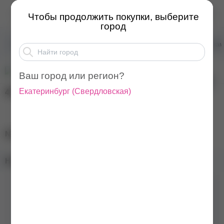
NoBrand Камуфлирующа...
Чтобы продолжить покупки, выберите
город
Товары для маникюра
Базы для ногтей
Базы ка
Ваш город или регион?
Екатеринбург
(
Свердловская
)
450
₽
NoBrand Камуфлирующая база Rose, 10 мл.
Наличие в магазинах:
Бренд
NoBrand
Цвет
Слоновая кость