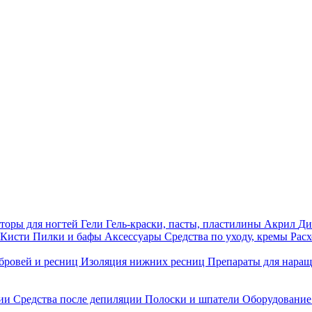
торы для ногтей
Гели
Гель-краски, пасты, пластилины
Акрил
Ди
Кисти
Пилки и бафы
Аксессуары
Средства по уходу, кремы
Рас
бровей и ресниц
Изоляция нижних ресниц
Препараты для нара
ции
Средства после депиляции
Полоски и шпатели
Оборудование