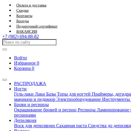
Оплата и доставка
Скидки
Контакты
Бренды
Подарочный сертификат
ВАКАНСИИ
+7 (982) 694-88-82
Войти
Избранное
0
Корзина
0
РАСПРОДАЖА
Ногти
Гель-лаки
Лаки
Базы
Топы для ногтей
Праймеры, дегидра
маникюр и педикюр
Электрооборудование
Инструменты
Брови и ресницы
Окрашивание бровей и ресниц
Ресницы
Ламинирование 
ресницами
Депиляция
Воск для депиляции
Сахарная паста
Средства до депиля
Волосы