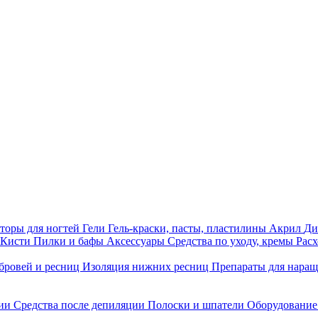
торы для ногтей
Гели
Гель-краски, пасты, пластилины
Акрил
Ди
Кисти
Пилки и бафы
Аксессуары
Средства по уходу, кремы
Рас
бровей и ресниц
Изоляция нижних ресниц
Препараты для нара
ции
Средства после депиляции
Полоски и шпатели
Оборудование