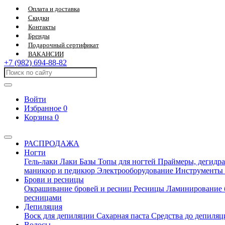
Оплата и доставка
Скидки
Контакты
Бренды
Подарочный сертификат
ВАКАНСИИ
+7 (982) 694-88-82
Войти
Избранное
0
Корзина
0
РАСПРОДАЖА
Ногти
Гель-лаки
Лаки
Базы
Топы для ногтей
Праймеры, дегидра
маникюр и педикюр
Электрооборудование
Инструменты
Брови и ресницы
Окрашивание бровей и ресниц
Ресницы
Ламинирование 
ресницами
Депиляция
Воск для депиляции
Сахарная паста
Средства до депиля
Волосы