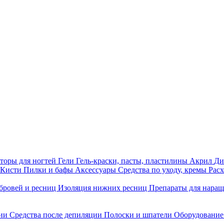
торы для ногтей
Гели
Гель-краски, пасты, пластилины
Акрил
Ди
Кисти
Пилки и бафы
Аксессуары
Средства по уходу, кремы
Рас
бровей и ресниц
Изоляция нижних ресниц
Препараты для нара
ции
Средства после депиляции
Полоски и шпатели
Оборудование