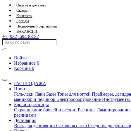
Оплата и доставка
Скидки
Контакты
Бренды
Подарочный сертификат
ВАКАНСИИ
+7 (982) 694-88-82
Войти
Избранное
0
Корзина
0
РАСПРОДАЖА
Ногти
Гель-лаки
Лаки
Базы
Топы для ногтей
Праймеры, дегидра
маникюр и педикюр
Электрооборудование
Инструменты
Брови и ресницы
Окрашивание бровей и ресниц
Ресницы
Ламинирование 
ресницами
Депиляция
Воск для депиляции
Сахарная паста
Средства до депиля
Волосы