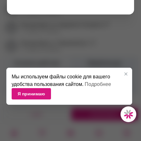
Екатеринбург ул. Баумана, 4б
+7 (343) 271-88-80
Екатеринбург пр. Академика Сахарова, 57
+7 (343) 271-88-84
Екатеринбург ул. Первомайская, 72
+7 (343) 271-88-86
Основное действие
Обработка рук
Производитель
Gel Off
Мы используем файлы cookie для вашего
удобства пользования сайтом.
Подробнее
Объем
250 мл
Я принимаю
1 ШТ.
В КОРЗИНУ