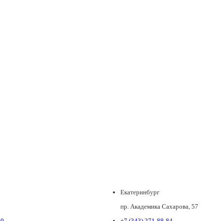
.
Екатеринбург
пр. Академика Сахарова, 57
80
+7 (343) 271-88-84