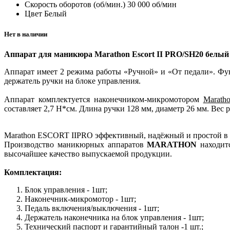
Скорость оборотов (об/мин.)
30 000 об/мин
Цвет
Белый
Нет в наличии
Аппарат для маникюра Marathon Escort II PRO/SH20 белый 
Аппарат имеет 2 режима работы «Ручной» и «От педали». Фун
держатель ручки на блоке управления.
Аппарат комплектуется наконечником-микромотором
Marath
составляет 2,7 Н*см. Длина ручки 128 мм, диаметр 26 мм. Вес р
Marathon ESCORT IIPRO эффективный, надёжный и простой в 
Производство маникюрных аппаратов
MARATHON
находит
высочайшее качество выпускаемой продукции.
Комплектация:
Блок управления - 1шт;
Наконечник-микромотор - 1шт;
Педаль включения/выключения - 1шт;
Держатель наконечника на блок управления - 1шт;
Технический паспорт и гарантийный талон -1 шт.;