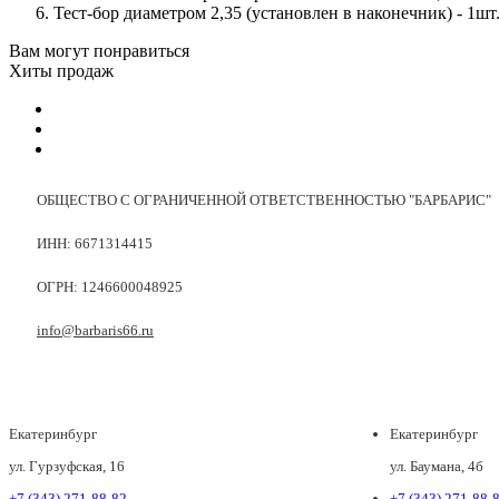
Тест-бор диаметром 2,35 (установлен в наконечник) - 1шт
Вам могут понравиться
Хиты продаж
ОБЩЕСТВО С ОГРАНИЧЕННОЙ ОТВЕТСТВЕННОСТЬЮ "БАРБАРИС"
ИНН: 6671314415
ОГРН: 1246600048925
info@barbaris66.ru
Екатеринбург
Екатеринбург
ул. Гурзуфская, 16
ул. Баумана, 4б
+7 (343) 271-88-82
+7 (343) 271-88-