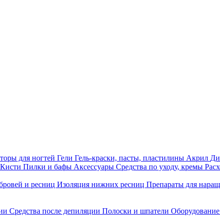
торы для ногтей
Гели
Гель-краски, пасты, пластилины
Акрил
Ди
Кисти
Пилки и бафы
Аксессуары
Средства по уходу, кремы
Рас
бровей и ресниц
Изоляция нижних ресниц
Препараты для нара
ции
Средства после депиляции
Полоски и шпатели
Оборудование