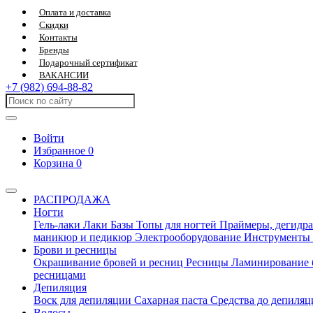
Оплата и доставка
Скидки
Контакты
Бренды
Подарочный сертификат
ВАКАНСИИ
+7 (982) 694-88-82
Войти
Избранное
0
Корзина
0
РАСПРОДАЖА
Ногти
Гель-лаки
Лаки
Базы
Топы для ногтей
Праймеры, дегидра
маникюр и педикюр
Электрооборудование
Инструменты
Брови и ресницы
Окрашивание бровей и ресниц
Ресницы
Ламинирование 
ресницами
Депиляция
Воск для депиляции
Сахарная паста
Средства до депиля
Волосы