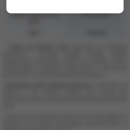
Мощность блока (Вт)
15 Вт
Скорость оборотов (об/
30 000 об/мин
мин.)
Цвет
Розовый
Аппарат для маникюра TH-202
предназначен для проведения
качественной и безопасной процедуры маникюра. Главными
преимуществами использования аппарата для маникюра является
экономия времени и уменьшение нагрузки мастера, а также высокая
скорость работы, что позволяет принимать больше клиентов.
Максимальная скорость вращения микромотора -
30 000 об/мин, при
мощности 15 Ватт позволяет проводить чистку ногтевой арки,
обрабатывать кутикулу и боковые валики, коррекцию гелевых и акриловых
ногтей.
Ручка достаточно легкая, удобно лежит в руке. Она также защищена от
перегрева за счет функции самоохлаждения (вентиляция ручки), что