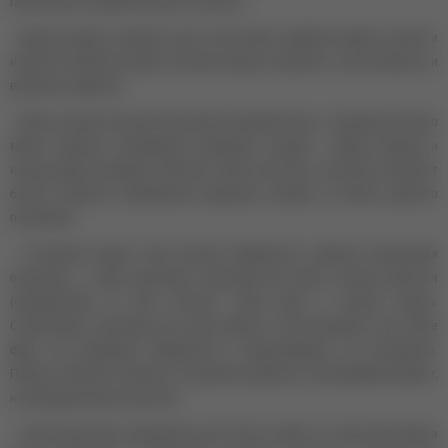
гарантирует продолжительность работы.
Данная модель аппарата для ногтей имеет двойной привод: ручной и
ножной. В комплект входит обычная педаль (позволяет только включить и
выключить фрезер).
Также на блоке питания расположен переключатель, с помощью которого
можно изменить направление вращения насадки - реверс (вперед и
назад). Данная функция облегчает работу мастера, поскольку позволяет
быстро изменять направление вращения насадок, не меняя удобного
положения.
В комплект входят: блок питания, микромотор, удобная силиконовая
подставка, а также маленькая подставка для ручки, которая крепится
(справа/слева) на блок питания, набор фрез и ножная педаль.
Силиконовая подставка для ручки удобна в использовании при смене
фрез, она фиксирует микромотор и предотвращает его скольжение.
Педаль позволяет включить и выключить фрезер в необходимый момент,
не прерывая работу мастера.
Настольный блок управления достаточно легкий, на нем расположена