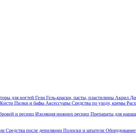
торы для ногтей
Гели
Гель-краски, пасты, пластилины
Акрил
Ди
Кисти
Пилки и бафы
Аксессуары
Средства по уходу, кремы
Рас
бровей и ресниц
Изоляция нижних ресниц
Препараты для нара
ции
Средства после депиляции
Полоски и шпатели
Оборудование