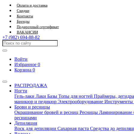
Оплата и доставка
Скидки
Контакты
Бренды
Подарочный сертификат
ВАКАНСИИ
+7 (982) 694-88-82
Войти
Избранное
0
Корзина
0
РАСПРОДАЖА
Ногти
Гель-лаки
Лаки
Базы
Топы для ногтей
Праймеры, дегидра
маникюр и педикюр
Электрооборудование
Инструменты
Брови и ресницы
Окрашивание бровей и ресниц
Ресницы
Ламинирование 
ресницами
Депиляция
Воск для депиляции
Сахарная паста
Средства до депиля
Волосы