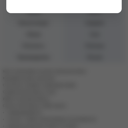
Цвет
Желтый
Бренд
Bloom
Консистенция
Средняя
Объем
8 мл
Плотность
Плотные
Производитель
Россия
90% оттенков имеют плотный стабильный пигмент.
Каучуковая основа, пластичные.
Сочетаются с базами и топами других фирм.
Средняя консистенция, не текут.
Имеют остаточную липкость.
Сушить в УФ 2 минуты, в ЛЕД 1 минуту.
• самовыравниваются;
• плотные – пигмент концентрирован, без разбавителя;
• идеальное нанесение, пигмент не оседает;