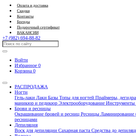
Оплата и доставка
Скидки
Контакты
Бренды
Подарочный сертификат
ВАКАНСИИ
+7 (982) 694-88-82
Войти
Избранное
0
Корзина
0
РАСПРОДАЖА
Ногти
Гель-лаки
Лаки
Базы
Топы для ногтей
Праймеры, дегидра
маникюр и педикюр
Электрооборудование
Инструменты
Брови и ресницы
Окрашивание бровей и ресниц
Ресницы
Ламинирование 
ресницами
Депиляция
Воск для депиляции
Сахарная паста
Средства до депиля
Волосы