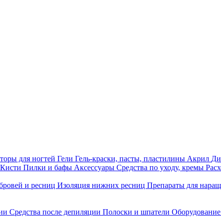
торы для ногтей
Гели
Гель-краски, пасты, пластилины
Акрил
Ди
Кисти
Пилки и бафы
Аксессуары
Средства по уходу, кремы
Рас
бровей и ресниц
Изоляция нижних ресниц
Препараты для нара
ции
Средства после депиляции
Полоски и шпатели
Оборудование