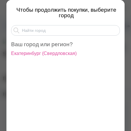
BSG Colloration База...
Чтобы продолжить покупки, выберите
город
Товары для маникюра
Базы для ногтей
Базы ка
Ваш город или регион?
Екатеринбург
(
Свердловская
)
500
₽
BSG Colloration База №43, 15 мл
Наличие в магазинах:
Бренд
BSG
Цвет
Голубой