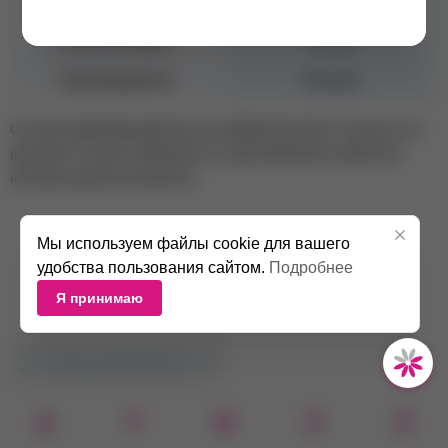
Объем
15 мл
Консистенция
Густая
Производитель
Россия
Оттенок камуфлирующей базы на изображении может отличаться от
реального оттенка в зависимости от цветопередачи устройства и
настроек экрана пользователя.
Мы используем файлы cookie для вашего
удобства пользования сайтом.
Подробнее
Я принимаю
НЕТ В НАЛИЧИИ