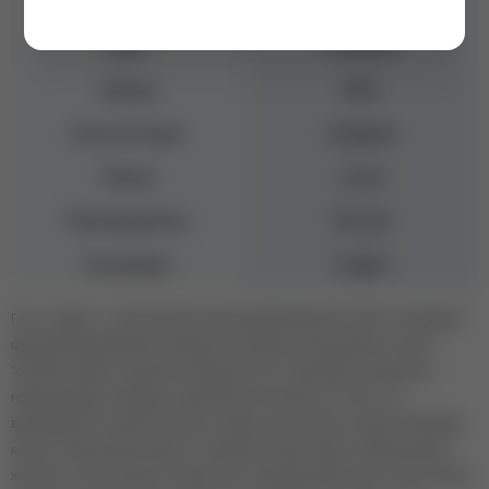
Эффект
С блестками
Цвет
Розовый
Бренд
BSG
Консистенция
Средняя
Объем
13 мл
Производитель
Россия
Коллекция
Суфле
Гель - Суфле - это жёсткий гель для моделирования ногтей, не обладает
функций выравнивания. Идеально подходит для выкладных техник :
"бортики", френч, поднятие клюющего ногтя, выкладка на верхние и
нижние формы. Обладает уникальной текстурой: не течёт и не
выравнивается самостоятельно, однако очень лёгок и нежен в выкладке
кистью, податлив для работы тонкими кистями. Имеет универсальную
жесткость: эластичный в тонком слое и сверхжёсткий в слое 1 мм и более,