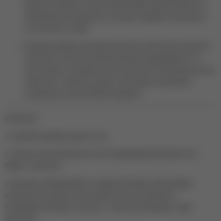
включая неоновые оттенки, высокой пигментации! Несмотря на
великолепную насыщенность, все цвета прекрасно просыхают в
толстом слое (1-2 мм)!
Полижеле обладает высокой прочностью и жёсткостью покрытия,
абсолютно не уступая жёстким гелям для наращивания! И что
очень приятно, Полижеле пилится ещё легче, чем жёсткий гель (не
говоря уже о полигеле). Сделать опил можно пилочкой для
натуральных ногтей 120/180 или фрезой.
Нанесение:
1. Сделайте маникюр, удалите пыль.
2. Нанесите грунтовочный или слой с выравниванием базового геля
Rubber / Liquid /Acry
3. Выложите свободный край с помощью Полижеле. Для выкладки
советуем использовать апельсиновую палочку, смоченную в
обезжиривателе/спирте, или кисть с тугим плотным ворсом, также
смоченную.