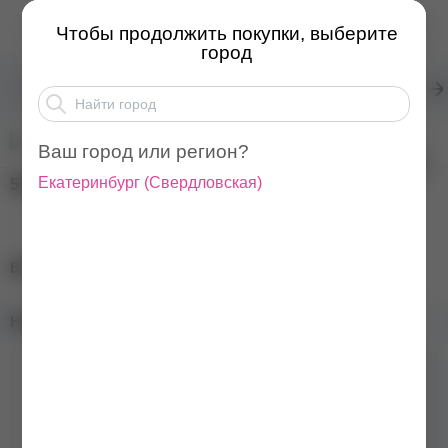
BSG Полижеле №18, 13...
Чтобы продолжить покупки, выберите
город
Товары для маникюра
Гели для наращивания ногтей
Ваш город или регион?
Екатеринбург
(
Свердловская
)
500
₽
BSG Полижеле №18, 13 мл
Наличие в магазинах:
Цвет
Розовый
Бренд
BSG