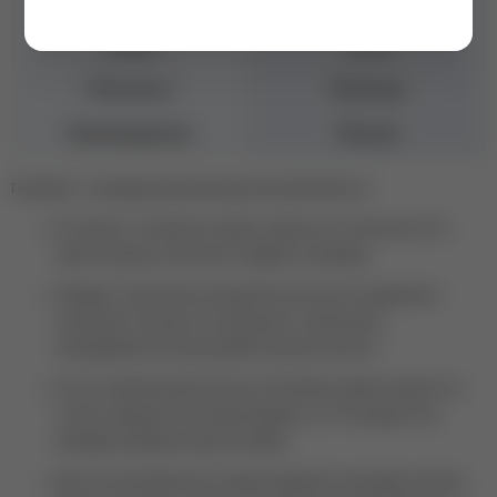
Консистенция
Густая
Объем
13 мл
Плотность
Плотные
Производитель
Россия
Полижеле - инновационный материал высокой вязкости.
В отличие от полигеля не имеет зернистости ("песочности") в
своей структуре, абсолютно гладкий и глянцевый.
Обладает значительно большей плотностью по сравнению с
полигелем, поэтому он не прилипает к смоченной в
обезжиривателе апельсиновой палочке или кисти!
За счёт своей высокой плотности Полижеле удобен в работе не
только на верхние или нижние формы, но и "по воздуху" при
выкладке свободного края без форм.
Для этого материала мы создали невероятно красивую палитру,