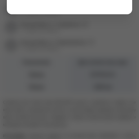
Екатеринбург ул. Баумана, 4б
+7 (343) 271-88-80
Екатеринбург ул. Гурзуфская, 16
+7 (343) 271-88-82
Екатеринбург ул. Первомайская, 72
+7 (343) 271-88-86
Назначение
Для снятия гель-лака
Бренд
ESTELICA
Объем
1000 мл
Средство для снятия лака DELICATE быстро и деликатно снимает все
виды лаков с натуральных ногтей, не нанося вреда здоровью и внешнему
виду ногтевой пластины. Содержит в своем составе экстракт ромашки и
календулы, витамин Е. Без ацетона.
Инструкция:
нанесите жидкость на ватный диск, приложите к ногтю,