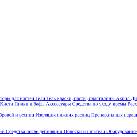
торы для ногтей
Гели
Гель-краски, пасты, пластилины
Акрил
Ди
Кисти
Пилки и бафы
Аксессуары
Средства по уходу, кремы
Рас
бровей и ресниц
Изоляция нижних ресниц
Препараты для нара
ции
Средства после депиляции
Полоски и шпатели
Оборудование