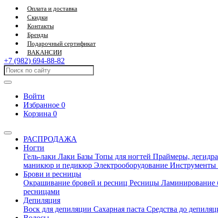
Оплата и доставка
Скидки
Контакты
Бренды
Подарочный сертификат
ВАКАНСИИ
+7 (982) 694-88-82
Войти
Избранное
0
Корзина
0
РАСПРОДАЖА
Ногти
Гель-лаки
Лаки
Базы
Топы для ногтей
Праймеры, дегидра
маникюр и педикюр
Электрооборудование
Инструменты
Брови и ресницы
Окрашивание бровей и ресниц
Ресницы
Ламинирование 
ресницами
Депиляция
Воск для депиляции
Сахарная паста
Средства до депиля
Волосы