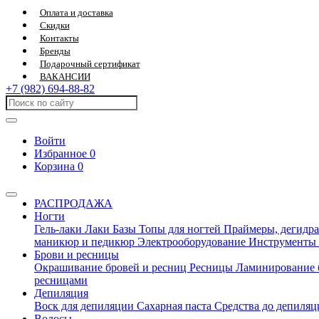
Оплата и доставка
Скидки
Контакты
Бренды
Подарочный сертификат
ВАКАНСИИ
+7 (982) 694-88-82
Войти
Избранное
0
Корзина
0
РАСПРОДАЖА
Ногти
Гель-лаки
Лаки
Базы
Топы для ногтей
Праймеры, дегидра
маникюр и педикюр
Электрооборудование
Инструменты
Брови и ресницы
Окрашивание бровей и ресниц
Ресницы
Ламинирование 
ресницами
Депиляция
Воск для депиляции
Сахарная паста
Средства до депиля
Волосы