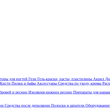
торы для ногтей
Гели
Гель-краски, пасты, пластилины
Акрил
Ди
Кисти
Пилки и бафы
Аксессуары
Средства по уходу, кремы
Рас
бровей и ресниц
Изоляция нижних ресниц
Препараты для нара
ции
Средства после депиляции
Полоски и шпатели
Оборудование