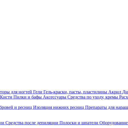
торы для ногтей
Гели
Гель-краски, пасты, пластилины
Акрил
Ди
Кисти
Пилки и бафы
Аксессуары
Средства по уходу, кремы
Рас
бровей и ресниц
Изоляция нижних ресниц
Препараты для нара
ции
Средства после депиляции
Полоски и шпатели
Оборудование