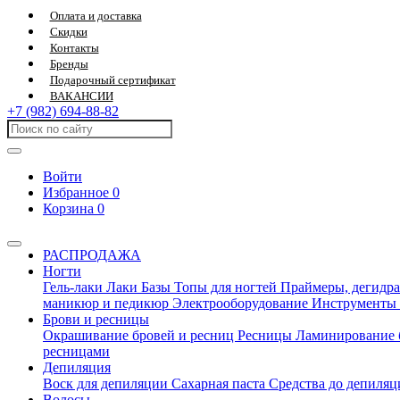
Оплата и доставка
Скидки
Контакты
Бренды
Подарочный сертификат
ВАКАНСИИ
+7 (982) 694-88-82
Войти
Избранное
0
Корзина
0
РАСПРОДАЖА
Ногти
Гель-лаки
Лаки
Базы
Топы для ногтей
Праймеры, дегидра
маникюр и педикюр
Электрооборудование
Инструменты
Брови и ресницы
Окрашивание бровей и ресниц
Ресницы
Ламинирование 
ресницами
Депиляция
Воск для депиляции
Сахарная паста
Средства до депиля
Волосы