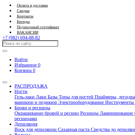
Оплата и доставка
Скидки
Контакты
Бренды
Подарочный сертификат
ВАКАНСИИ
+7 (982) 694-88-82
Войти
Избранное
0
Корзина
0
РАСПРОДАЖА
Ногти
Гель-лаки
Лаки
Базы
Топы для ногтей
Праймеры, дегидра
маникюр и педикюр
Электрооборудование
Инструменты
Брови и ресницы
Окрашивание бровей и ресниц
Ресницы
Ламинирование 
ресницами
Депиляция
Воск для депиляции
Сахарная паста
Средства до депиля
Волосы