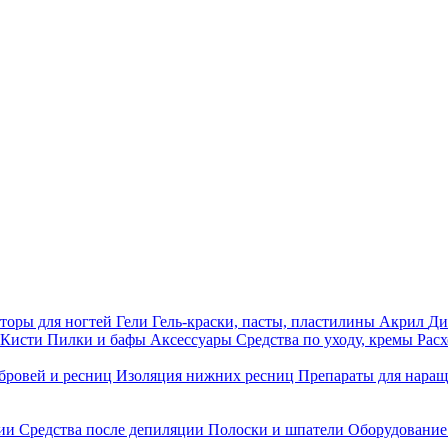
торы для ногтей
Гели
Гель-краски, пасты, пластилины
Акрил
Ди
Кисти
Пилки и бафы
Аксессуары
Средства по уходу, кремы
Рас
бровей и ресниц
Изоляция нижних ресниц
Препараты для нара
ции
Средства после депиляции
Полоски и шпатели
Оборудование