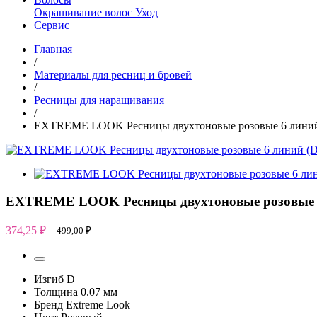
Окрашивание волос
Уход
Сервис
Главная
/
Материалы для ресниц и бровей
/
Ресницы для наращивания
/
EXTREME LOOK Ресницы двухтоновые розовые 6 линий (
EXTREME LOOK Ресницы двухтоновые розовые 6 
374,25
₽
499,00
₽
Изгиб
D
Толщина
0.07 мм
Бренд
Extreme Look