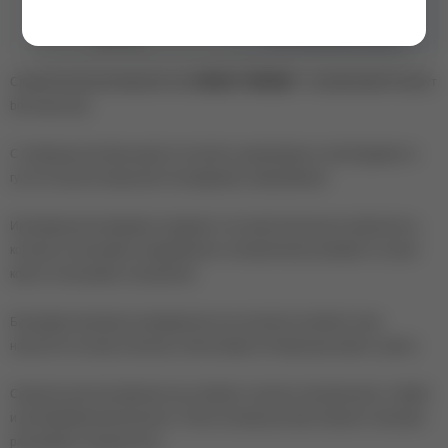
Бренд
EXTREME LOOK
Средство для растворения хны
HENNA THINNER
– незаменимый атрибут
brow-мастера.
С помощью раствора удается получить однородную и необходимую по
густоте консистенцию для последующего окрашивания.
Инновационная формула содержит в составе безопасные компоненты,
которые не вызывают раздражения и аллергических реакций, не сушат
кожу и не вызывают шелушения.
Благодаря препарату разведенная хна получается мягкой, легко
наносится на кожу и волоски, обеспечивая оптимальную яркость цвета.
Средство для растворения хны поможет получить безупречный, стойкий
и долговременный результат. Плюс ко всему раствор помогает экономно
расходовать порошок хны.