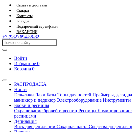
Оплата и доставка
Скидки
Контакты
Бренды
Подарочный сертификат
ВАКАНСИИ
+7 (982) 694-88-82
Войти
Избранное
0
Корзина
0
РАСПРОДАЖА
Ногти
Гель-лаки
Лаки
Базы
Топы для ногтей
Праймеры, дегидра
маникюр и педикюр
Электрооборудование
Инструменты
Брови и ресницы
Окрашивание бровей и ресниц
Ресницы
Ламинирование 
ресницами
Депиляция
Воск для депиляции
Сахарная паста
Средства до депиля
Волосы