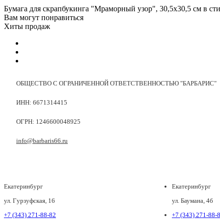
Бумага для скрапбукинга "Мраморный узор", 30,5х30,5 см в ст
Вам могут понравиться
Хиты продаж
ОБЩЕСТВО С ОГРАНИЧЕННОЙ ОТВЕТСТВЕННОСТЬЮ "БАРБАРИС"
ИНН: 6671314415
ОГРН: 1246600048925
info@barbaris66.ru
Екатеринбург
Екатеринбург
ул. Гурзуфская, 16
ул. Баумана, 4б
+7 (343) 271-88-82
+7 (343) 271-88-