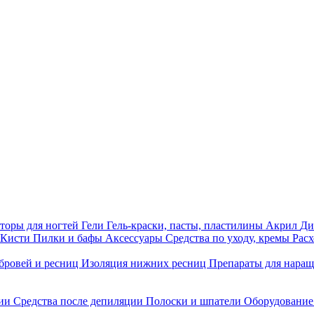
торы для ногтей
Гели
Гель-краски, пасты, пластилины
Акрил
Ди
Кисти
Пилки и бафы
Аксессуары
Средства по уходу, кремы
Рас
бровей и ресниц
Изоляция нижних ресниц
Препараты для нара
ции
Средства после депиляции
Полоски и шпатели
Оборудование