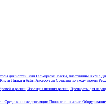
торы для ногтей
Гели
Гель-краски, пасты, пластилины
Акрил
Ди
Кисти
Пилки и бафы
Аксессуары
Средства по уходу, кремы
Рас
бровей и ресниц
Изоляция нижних ресниц
Препараты для нара
ции
Средства после депиляции
Полоски и шпатели
Оборудование