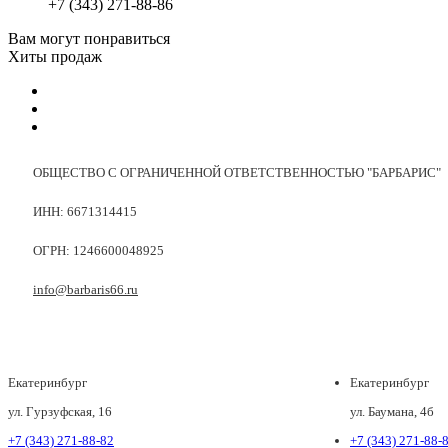
+7 (343) 271-88-86
Вам могут понравиться
Хиты продаж
ОБЩЕСТВО С ОГРАНИЧЕННОЙ ОТВЕТСТВЕННОСТЬЮ "БАРБАРИС"
ИНН: 6671314415
ОГРН: 1246600048925
info@barbaris66.ru
Екатеринбург
Екатеринбург
ул. Гурзуфская, 16
ул. Баумана, 4б
+7 (343) 271-88-82
+7 (343) 271-88-