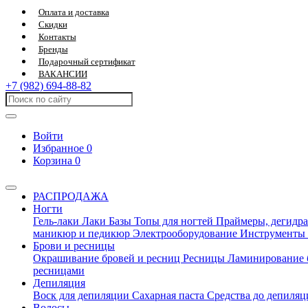
Оплата и доставка
Скидки
Контакты
Бренды
Подарочный сертификат
ВАКАНСИИ
+7 (982) 694-88-82
Войти
Избранное
0
Корзина
0
РАСПРОДАЖА
Ногти
Гель-лаки
Лаки
Базы
Топы для ногтей
Праймеры, дегидра
маникюр и педикюр
Электрооборудование
Инструменты
Брови и ресницы
Окрашивание бровей и ресниц
Ресницы
Ламинирование 
ресницами
Депиляция
Воск для депиляции
Сахарная паста
Средства до депиля
Волосы