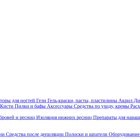
торы для ногтей
Гели
Гель-краски, пасты, пластилины
Акрил
Ди
Кисти
Пилки и бафы
Аксессуары
Средства по уходу, кремы
Рас
бровей и ресниц
Изоляция нижних ресниц
Препараты для нара
ции
Средства после депиляции
Полоски и шпатели
Оборудование