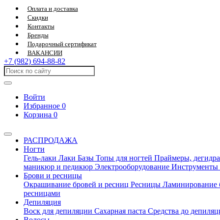
Оплата и доставка
Скидки
Контакты
Бренды
Подарочный сертификат
ВАКАНСИИ
+7 (982) 694-88-82
Войти
Избранное
0
Корзина
0
РАСПРОДАЖА
Ногти
Гель-лаки
Лаки
Базы
Топы для ногтей
Праймеры, дегидра
маникюр и педикюр
Электрооборудование
Инструменты
Брови и ресницы
Окрашивание бровей и ресниц
Ресницы
Ламинирование 
ресницами
Депиляция
Воск для депиляции
Сахарная паста
Средства до депиля
Волосы