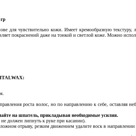
 гр
ве для чувствительно кожи. Имеет кремообразную текстуру, л
вляет покраснений даже на тонкой и светлой коже. Можно исполь
а ITALWAX:
м.
равления роста волос, но по направлению к себе, оставляя не
йте на шпатель, прикладывая необходимые усилия.
 не должен липнуть к руке при касании).
ложном отрыву, резким движением удалите воск в направлении 