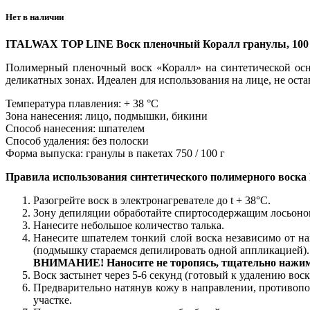
Нет в наличии
ITALWAX TOP LINE Воск пленочный Коралл гранулы, 100
Полимерный пленочный воск «Коралл» на синтетической осно
деликатных зонах. Идеален для использования на лице, не оста
Температура плавления: + 38 °С
Зона нанесения: лицо, подмышки, бикини
Способ нанесения: шпателем
Способ удаления: без полоски
Форма выпуска: гранулы в пакетах 750 / 100 г
Правила использования синтетического полимерного воск
Разогрейте воск в электронагревателе до t + 38°С.
Зону депиляции обработайте спиртосодержащим лосьоно
Нанесите небольшое количество талька.
Нанесите шпателем тонкий слой воска независимо от нап
(подмышку стараемся депилировать одной аппликацией).
ВНИМАНИЕ! Наносите не торопясь, тщательно нажима
Воск застынет через 5-6 секунд (готовый к удалению воск
Предварительно натянув кожу в направлении, противопо
участке.