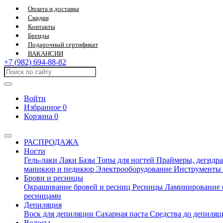
Оплата и доставка
Скидки
Контакты
Бренды
Подарочный сертификат
ВАКАНСИИ
+7 (982) 694-88-82
Войти
Избранное
0
Корзина
0
РАСПРОДАЖА
Ногти
Гель-лаки
Лаки
Базы
Топы для ногтей
Праймеры, дегидра
маникюр и педикюр
Электрооборудование
Инструменты
Брови и ресницы
Окрашивание бровей и ресниц
Ресницы
Ламинирование 
ресницами
Депиляция
Воск для депиляции
Сахарная паста
Средства до депиля
Волосы