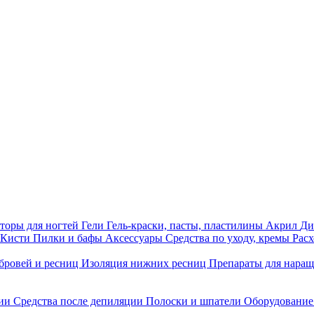
торы для ногтей
Гели
Гель-краски, пасты, пластилины
Акрил
Ди
Кисти
Пилки и бафы
Аксессуары
Средства по уходу, кремы
Рас
бровей и ресниц
Изоляция нижних ресниц
Препараты для нара
ции
Средства после депиляции
Полоски и шпатели
Оборудование