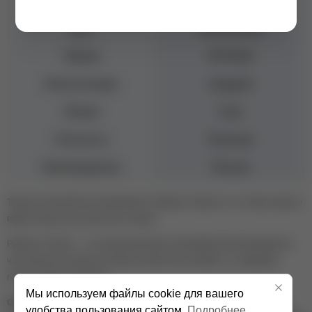
глаз
Цвет
Фиолетовый
Бренд
IVA Nails
Консистенция
Средняя
Объем
8 мл
Плотность
Плотные
Производитель
Россия
Тренд на кошачий глаз продолжает набирать обороты, но теперь пришло
время открыть для себя нечто новое!
Platinum Cat-Eye — это уникальный микс: мельчайшие фольгированные
частички для роскошного блеска и магнитные пигменты, создающие
гипнотические переливы!
Мы используем файлы cookie для вашего
Оттенок гель-лака на изображении может отличаться от реального
удобства пользования сайтом.
Подробнее