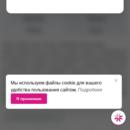
Тип волос
Поврежденные, Ломкие
Действие
Питание
Объем
80 мл
Серия «Fragrance free» не имеет парфюмированных добавок.
Флюид предназначен для ухода за сухими, ломкими и поврежденными
кончиками волос, насыщает их необходимыми питательными веществами
и витаминами благодаря своей формуле с активными компонентами.
Масло орехов Арганы обволакивает поверхность волос, защищая и
интенсивно увлажняя их. Регулярное применение средства способствует
Мы используем файлы cookie для вашего
восстановлению целостности структуры волос, предотвращает сечение и
удобства пользования сайтом.
Подробнее
расщепление в последующем под воздействием химических и термо
Я принимаю
обработок, неблагоприятных факторов окружающей среды.
НЕТ В НАЛИЧИИ