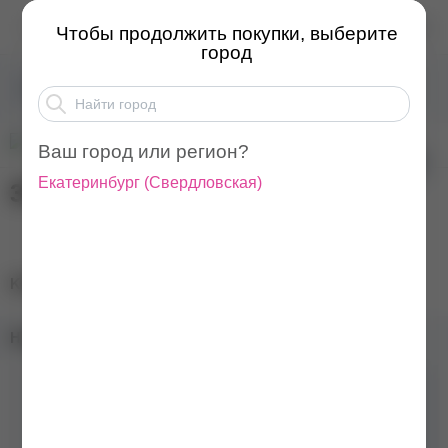
KAPOUS Мицеллярный б...
Чтобы продолжить покупки, выберите
город
Всё для волос
Уход за волосами
KAPOUS
Ваш город или регион?
Екатеринбург
(
Свердловская
)
520
₽
379
₽
KAPOUS Мицеллярный бальзам, 300 мл
Наличие в магазинах:
Тип средства
Бальзам
Действие
Облегчение