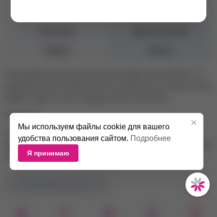
расчесывания, Блеск,
Антистатик
Тип волос
Для всех типов
Объем
300 мл
Лёгкая формула мицеллярного бальзама придаёт волосам мягкость, не
скрадывает объём, сохраняет яркость и насыщенность оттенка. Сок Алоэ
придаёт гладкость и блеск. Подходит для всех типов волос.
Применение:
Мы используем файлы cookie для вашего
После использования мицеллярного шампуня равномерно нанести
удобства пользования сайтом.
Подробнее
бальзам на влажные волосы. Оставить на 3-5 минут, смыть. Подходит для
Я принимаю
частого использования.
НЕТ В НАЛИЧИИ