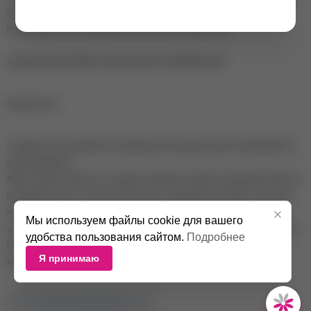
окрашенным волосам, а также при окрашивании светлых оттенков
(натуральных или обесцвеченных) в более темные тона.
ТОЛЬКО ДЛЯ ПРОФЕССИОНАЛЬНОГО ПРИМЕНЕНИЯ.
Применение:
Следовать инструкциям по применению препаратов для окрашивания и
обесцвечивания.
Меры предосторожности: продукт содержит перекись водорода! Избегать
попадания в глаза, в противном случае, немедленно промыть большим
количеством проточной воды. Работать в перчатках. Хранить в плотно
Мы используем файлы cookie для вашего
закрытом виде, в прохладном месте, вдали от нагревательных приборов.
удобства пользования сайтом.
Подробнее
Не допускать попадания других продуктов в бутылку, во избежание
Я принимаю
химических реакций и нарушения целостности бутылки.
НЕТ В НАЛИЧИИ