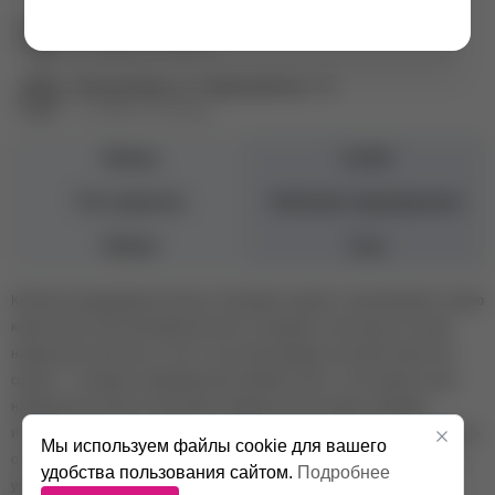
Екатеринбург пр. Академика Сахарова, 57
+7 (343) 271-88-84
Екатеринбург ул. Первомайская, 72
+7 (343) 271-88-86
Бренд
Lovely
Тип средства
Клей для наращивания
Объем
5 мл
Клей для наращивания ресниц «Cleopatra» входит в «королевскую» серию
клеев Lovely. При производстве клея «Cleopatra» используется сырье
наивысшего качества, за счет этого клей обладает высокой скоростью
сцепки – 1 секунда и максимальной клейкой силой – до 8 недель носки
наращенных ресниц. Клей имеет жидкую консистенцию, минимум
испарений, идеально подходит для объемного наращивания. «Cleopatra»
Мы используем файлы cookie для вашего
отличается от других клеев Lovely особенным премиальным дизайном
удобства пользования сайтом.
Подробнее
упаковки: благородный золотой цвет, стильная форма флакона