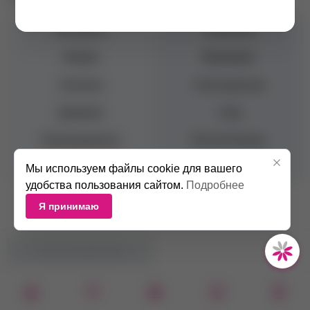
Материал
Алмазные
Форма
Микрофон
Насечка
Сине-красная
Диаметр
4 мм
Производитель
Россия Казань
Бренд
КМИЗ
Мы используем файлы cookie для вашего
удобства пользования сайтом.
Подробнее
Я принимаю
НЕТ В НАЛИЧИИ