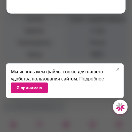
Форма
Пламя закругленное
Насечка
Синяя - средний абразив
Диаметр
2.1 мм
Производитель
Россия
Бренд
КМИЗ
Мы используем файлы cookie для вашего
удобства пользования сайтом.
Подробнее
Я принимаю
НЕТ В НАЛИЧИИ