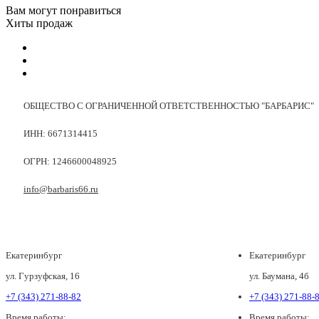
Вам могут понравиться
Хиты продаж
ОБЩЕСТВО С ОГРАНИЧЕННОЙ ОТВЕТСТВЕННОСТЬЮ "БАРБАРИС"
ИНН: 6671314415
ОГРН: 1246600048925
info@barbaris66.ru
Екатеринбург
Екатеринбург
ул. Гурзуфская, 16
ул. Баумана, 4б
+7 (343) 271-88-82
+7 (343) 271-88-
Время работы:
Время работы: