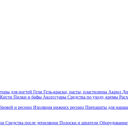
торы для ногтей
Гели
Гель-краски, пасты, пластилины
Акрил
Ди
Кисти
Пилки и бафы
Аксессуары
Средства по уходу, кремы
Рас
бровей и ресниц
Изоляция нижних ресниц
Препараты для нара
ции
Средства после депиляции
Полоски и шпатели
Оборудование