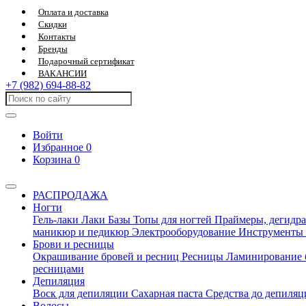
Оплата и доставка
Скидки
Контакты
Бренды
Подарочный сертификат
ВАКАНСИИ
+7 (982) 694-88-82
Войти
Избранное
0
Корзина
0
РАСПРОДАЖА
Ногти
Гель-лаки
Лаки
Базы
Топы для ногтей
Праймеры, дегидра
маникюр и педикюр
Электрооборудование
Инструменты
Брови и ресницы
Окрашивание бровей и ресниц
Ресницы
Ламинирование 
ресницами
Депиляция
Воск для депиляции
Сахарная паста
Средства до депиля
Волосы