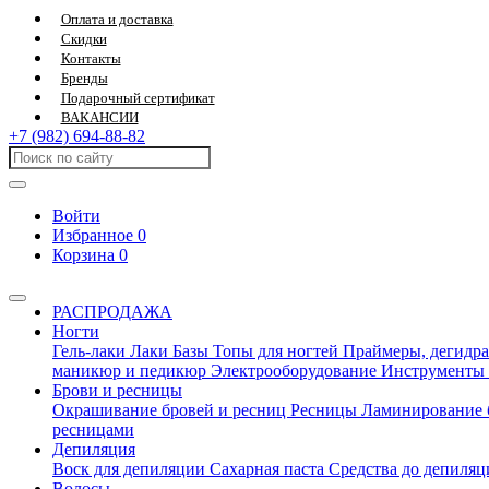
Оплата и доставка
Скидки
Контакты
Бренды
Подарочный сертификат
ВАКАНСИИ
+7 (982) 694-88-82
Войти
Избранное
0
Корзина
0
РАСПРОДАЖА
Ногти
Гель-лаки
Лаки
Базы
Топы для ногтей
Праймеры, дегидра
маникюр и педикюр
Электрооборудование
Инструменты
Брови и ресницы
Окрашивание бровей и ресниц
Ресницы
Ламинирование 
ресницами
Депиляция
Воск для депиляции
Сахарная паста
Средства до депиля
Волосы