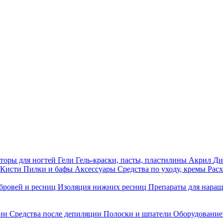
торы для ногтей
Гели
Гель-краски, пасты, пластилины
Акрил
Ди
Кисти
Пилки и бафы
Аксессуары
Средства по уходу, кремы
Рас
бровей и ресниц
Изоляция нижних ресниц
Препараты для нара
ции
Средства после депиляции
Полоски и шпатели
Оборудование