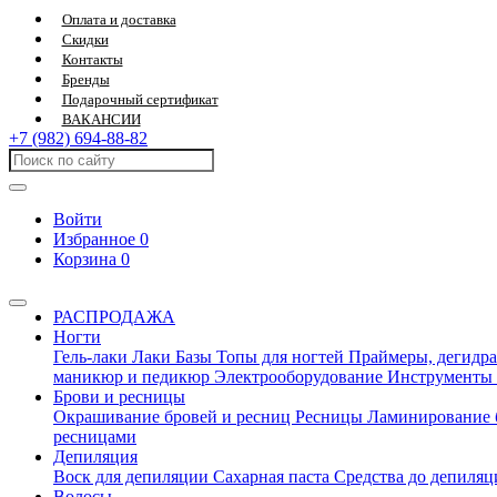
Оплата и доставка
Скидки
Контакты
Бренды
Подарочный сертификат
ВАКАНСИИ
+7 (982) 694-88-82
Войти
Избранное
0
Корзина
0
РАСПРОДАЖА
Ногти
Гель-лаки
Лаки
Базы
Топы для ногтей
Праймеры, дегидра
маникюр и педикюр
Электрооборудование
Инструменты
Брови и ресницы
Окрашивание бровей и ресниц
Ресницы
Ламинирование 
ресницами
Депиляция
Воск для депиляции
Сахарная паста
Средства до депиля
Волосы