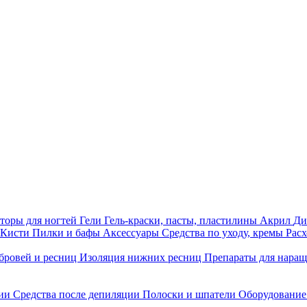
торы для ногтей
Гели
Гель-краски, пасты, пластилины
Акрил
Ди
Кисти
Пилки и бафы
Аксессуары
Средства по уходу, кремы
Рас
бровей и ресниц
Изоляция нижних ресниц
Препараты для нара
ции
Средства после депиляции
Полоски и шпатели
Оборудование