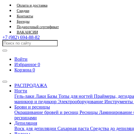
Оплата и доставка
Скидки
Контакты
Бренды
Подарочный сертификат
ВАКАНСИИ
+7 (982) 694-88-82
Войти
Избранное
0
Корзина
0
РАСПРОДАЖА
Ногти
Гель-лаки
Лаки
Базы
Топы для ногтей
Праймеры, дегидра
маникюр и педикюр
Электрооборудование
Инструменты
Брови и ресницы
Окрашивание бровей и ресниц
Ресницы
Ламинирование 
ресницами
Депиляция
Воск для депиляции
Сахарная паста
Средства до депиля
Волосы