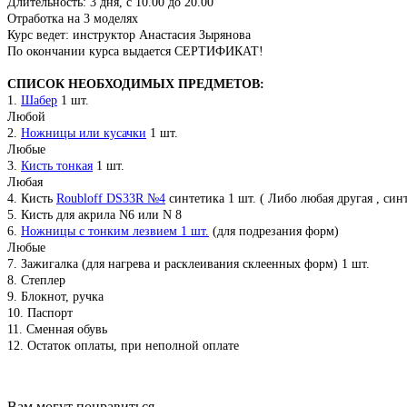
Длительность: 3 дня, с 10.00 до 20.00
Отработка на 3 моделях
Курс ведет: инструктор Анастасия Зырянова
По окончании курса выдается СЕРТИФИКАТ!
СПИСОК НЕОБХОДИМЫХ ПРЕДМЕТОВ:
1.
Шабер
1 шт.
Любой
2.
Ножницы или кусачки
1 шт.
Любые
3.
Кисть тонкая
1 шт.
Любая
4. Кисть
Roubloff DS33R №4
синтетика 1 шт. ( Либо любая другая , синт
5. Кисть для акрила N6 или N 8
6.
Ножницы с тонким лезвием 1 шт.
(для подрезания форм)
Любые
7. Зажигалка (для нагрева и расклеивания склеенных форм) 1 шт.
8. Степлер
9. Блокнот, ручка
10. Паспорт
11. Сменная обувь
12. Остаток оплаты, при неполной оплате
Вам могут понравиться