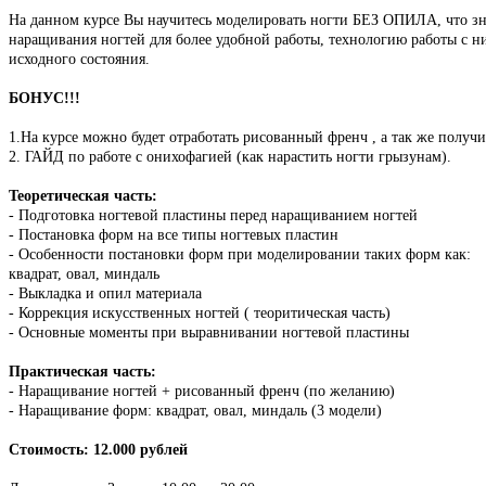
На данном курсе Вы научитесь моделировать ногти БЕЗ ОПИЛА, что зна
наращивания ногтей для более удобной работы, технологию работы с н
исходного состояния.
БОНУС!!!
1.На курсе можно будет отработать рисованный френч , а так же получ
2. ГАЙД по работе с онихофагией (как нарастить ногти грызунам).
Теоретическая часть:
- Подготовка ногтевой пластины перед наращиванием ногтей
- Постановка форм на все типы ногтевых пластин
- Особенности постановки форм при моделировании таких форм как:
квадрат, овал, миндаль
- Выкладка и опил материала
- Коррекция искусственных ногтей ( теоритическая часть)
- Основные моменты при выравнивании ногтевой пластины
Практическая часть:
- Наращивание ногтей + рисованный френч (по желанию)
- Наращивание форм: квадрат, овал, миндаль (3 модели)
Стоимость: 12.000 рублей