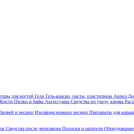
торы для ногтей
Гели
Гель-краски, пасты, пластилины
Акрил
Ди
Кисти
Пилки и бафы
Аксессуары
Средства по уходу, кремы
Рас
бровей и ресниц
Изоляция нижних ресниц
Препараты для нара
ции
Средства после депиляции
Полоски и шпатели
Оборудование