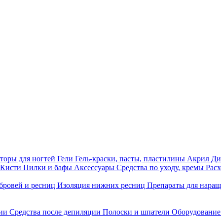
торы для ногтей
Гели
Гель-краски, пасты, пластилины
Акрил
Ди
Кисти
Пилки и бафы
Аксессуары
Средства по уходу, кремы
Рас
бровей и ресниц
Изоляция нижних ресниц
Препараты для нара
ции
Средства после депиляции
Полоски и шпатели
Оборудование