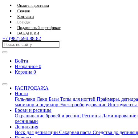
Оплата и доставка
Скидки
Контакты
Бренды
Подарочный сертификат
ВАКАНСИИ
+7 (982) 694-88-82
Войти
Избранное
0
Корзина
0
РАСПРОДАЖА
Ногти
Гель-лаки
Лаки
Базы
Топы для ногтей
Праймеры, дегидра
маникюр и педикюр
Электрооборудование
Инструменты
Брови и ресницы
Окрашивание бровей и ресниц
Ресницы
Ламинирование 
ресницами
Депиляция
Воск для депиляции
Сахарная паста
Средства до депиля
Волосы