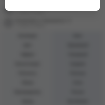
Екатеринбург пр. Академика Сахарова, 57
+7 (343) 271-88-84
Екатеринбург ул. Первомайская, 72
+7 (343) 271-88-86
Коллекция
Neon
Цвет
Оранжевый
Эффект
Глянцевый
Консистенция
Средняя
Плотность
Плотные
Объем
10 мл
Производитель
Россия
Бренд
Луи Филипп