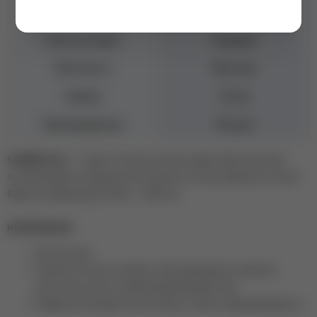
Бренд
Mio Nails
Консистенция
Средняя
Жесткость
Жесткая
Объем
15 мл
Производитель
Россия
SUMMER Base
– 7 ярких оттенков, которые подарят Вам солнечный
летний маникюр и прекрасное настроение этого долгожданного сезона!
Время полимеризации LED/UV – 30/60 сек.
ИНФОРМАЦИЯ:
Жёсткая база;
Хорошая плотность пигмента. Для равномерного покрытия
достаточно нанести лёгкий выравнивающий слой;
Комфортная средняя консистенция, отлично самовыравнивается.